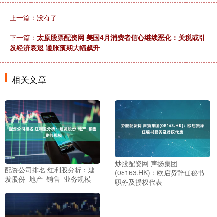
上一篇：没有了
下一篇：
太原股票配资网 美国4月消费者信心继续恶化：关税或引
发经济衰退 通胀预期大幅飙升
相关文章
炒股配资网 声扬集团
配资公司排名 红利股分析：建
(08163.HK)：欧启贤辞任秘书
发股份_地产_销售_业务规模
职务及授权代表