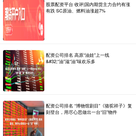
股票配资平台 收评|国内期货主力合约有涨
有跌 SC原油、燃料油涨超7%
配资公司排名 高原“油娃”上一线
&#32;“油”滋“油”味欢乐多
配资公司排名 “博物馆剧目”《骆驼祥子》复
刻登台，用尽心思做出一台“旧”物件