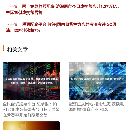
上一篇：
网上在线炒股配资 沪深两市今日成交额合计1.27万亿，
中际旭创成交额居首
下一篇：
股票配资平台 收评|国内期货主力合约有涨有跌 SC原
油、燃料油涨超7%
相关文章
全民配资股票平台 纪录报：帕
配资正规网站 概念动态|茂硕电
利尼亚成为葡体头号目标，希望
源新增“体育产业”概念
在新赛季开始前敲定交易