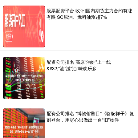
股票配资平台 收评|国内期货主力合约有涨
有跌 SC原油、燃料油涨超7%
配资公司排名 高原“油娃”上一线
&#32;“油”滋“油”味欢乐多
配资公司排名 “博物馆剧目”《骆驼祥子》复
刻登台，用尽心思做出一台“旧”物件