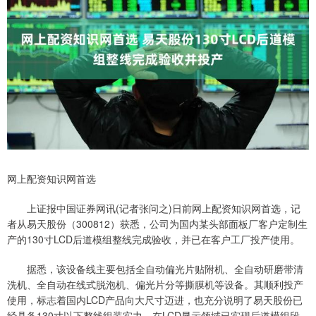
网上配资知识网首选
上证报中国证券网讯(记者张问之)日前网上配资知识网首选，记
者从易天股份（300812）获悉，公司为国内某头部面板厂客户定制生
产的130寸LCD后道模组整线完成验收，并已在客户工厂投产使用。
据悉，该设备线主要包括全自动偏光片贴附机、全自动研磨带清
洗机、全自动在线式脱泡机、偏光片分等撕膜机等设备。其顺利投产
使用，标志着国内LCD产品向大尺寸迈进，也充分说明了易天股份已
经具备130寸以下整线组装实力，在LCD显示领域已实现后道模组段